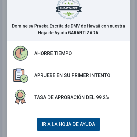
Idaho Examen Manejo
Michigan Examen Manejo
New Hampshire Examen Manejo
Domine su Prueba Escrita de DMV de Hawaii con nuestra
Hoja de Ayuda
GARANTIZADA.
New Jersey Examen Manejo
Hawaii Examen Manejo
AHORRE TIEMPO
West Virginia Examen Manejo
New York Examen Manejo
APRUEBE EN SU PRIMER INTENTO
Colorado Examen Manejo
North Carolina Examen Manejo
TASA DE APROBACIÓN DEL 99.2%
Montana Examen Manejo
Maine Examen Manejo
Minnesota Examen Manejo
IR A LA HOJA DE AYUDA
Oregon Examen Manejo