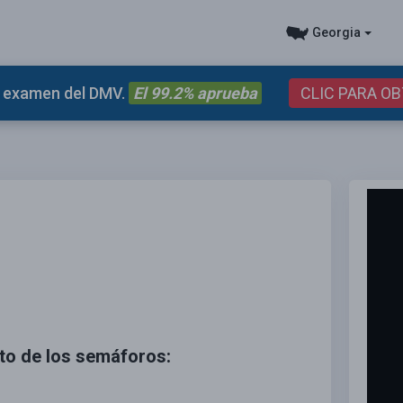
Georgia
el examen del DMV.
El 99.2% aprueba
CLIC PARA O
cto de los semáforos: