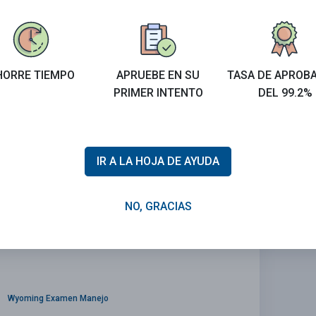
HORRE TIEMPO
APRUEBE EN SU
TASA DE APROB
con marcas negras. Le alertan sobre las
PRIMER INTENTO
DEL 99.2%
sta señal advierte de la presencia de señales
IR A LA HOJA DE AYUDA
NO, GRACIAS
Wyoming Examen Manejo