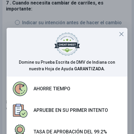
7 . Cuando necesita cambiar de carriles, es
importante:
Indicar su intención antes de hacer el cambio
Fijarse bien para ver que no hay un carro en el
lugar ciego
Asegurarse que el carril no está ocupado
antes de entrar
Domine su Prueba Escrita de DMV de Indiana con
nuestra Hoja de Ayuda
GARANTIZADA.
Todas las anteriores.
AHORRE TIEMPO
8 . Esta flecha verde en un semáforo de control de
carrilles significa que:
APRUEBE EN SU PRIMER INTENTO
Puede usar este carril.
TASA DE APROBACIÓN DEL 99.2%