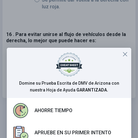
luz roja.
16 . Para evitar unirse al flujo de vehículos desde la
derecha, lo mejor que puede hacer es:
Cambiar de carril a la izquierda.
Bajar la velocidad.
Mantener su velocidad y posición.
Domine su Prueba Escrita de DMV de Arizona con
nuestra Hoja de Ayuda
GARANTIZADA.
AHORRE TIEMPO
APRUEBE EN SU PRIMER INTENTO