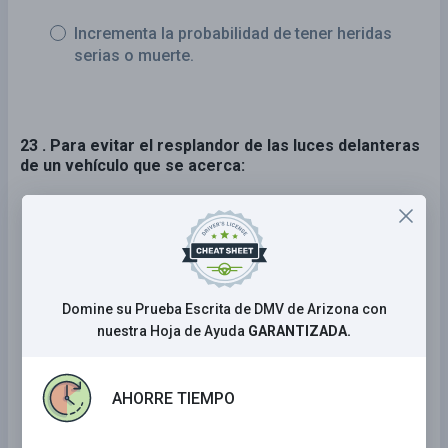
Incrementa la probabilidad de tener heridas
serias o muerte.
23 . Para evitar el resplandor de las luces delanteras
de un vehículo que se acerca:
Siga mirando ligeramente al costado del
camino.
Manténgase concentrado en la línea central.
Domine su Prueba Escrita de DMV de Arizona con
Encienda y apague sus luces altas.
nuestra Hoja de Ayuda
GARANTIZADA.
NULL
AHORRE TIEMPO