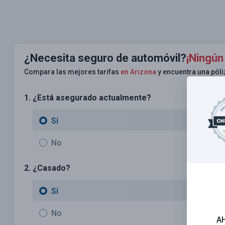
¿Necesita seguro de automóvil?
¡Ningún
Compara las mejores tarifas
en Arizona
y encuentra una póli
1. ¿Está asegurado actualmente?
Sí
No
2. ¿Casado?
Sí
No
A