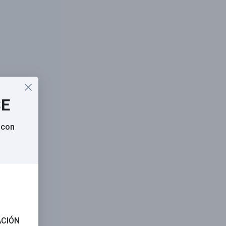
SE
 con
ACIÓN