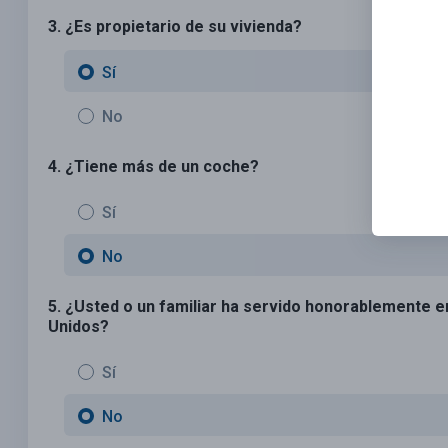
3. ¿Es propietario de su vivienda?
Sí
No
4. ¿Tiene más de un coche?
Sí
No
5. ¿Usted o un familiar ha servido honorablemente 
Unidos?
Sí
No