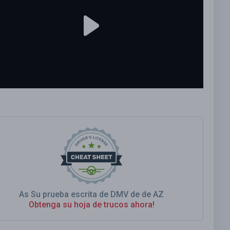
As Su prueba escrita de DMV de de AZ
Obtenga su hoja de trucos ahora!