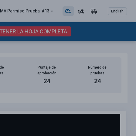
MV Permiso
Prueba
#13
English
BTENER LA HOJA COMPLETA
de
Puntaje de
Número de
as
aprobación
pruebas
24
24