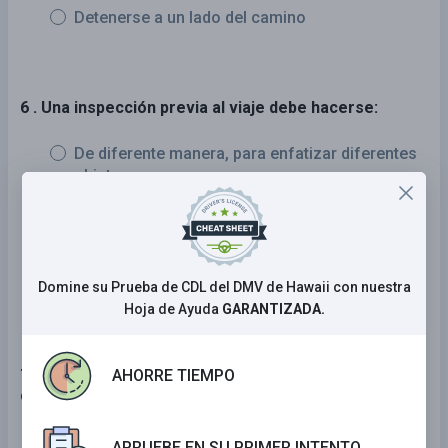
Detenerse a un lado del camino
6 . Una inspección previa al viaje debe hacerse:
De diferente manera, para enfatizar diferentes
objetos
Del mismo modo cada vez, para que sea más
difícil olvidar algo
De vez en cuando
Domine su Prueba de CDL del DMV de Hawaii con nuestra
Hoja de Ayuda
GARANTIZADA.
7 . En una prueba de habilidades básicas de
AHORRE TIEMPO
conducción, se espera que usted pueda:
Estacionar en una pista o callejón.
APRUEBE EN SU PRIMER INTENTO